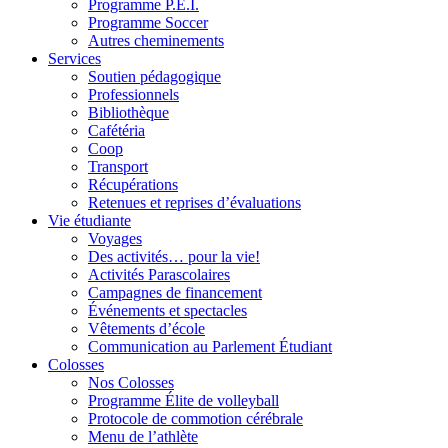
Programme P.E.I.
Programme Soccer
Autres cheminements
Services
Soutien pédagogique
Professionnels
Bibliothèque
Cafétéria
Coop
Transport
Récupérations
Retenues et reprises d’évaluations
Vie étudiante
Voyages
Des activités… pour la vie!
Activités Parascolaires
Campagnes de financement
Événements et spectacles
Vêtements d’école
Communication au Parlement Étudiant
Colosses
Nos Colosses
Programme Élite de volleyball
Protocole de commotion cérébrale
Menu de l’athlète