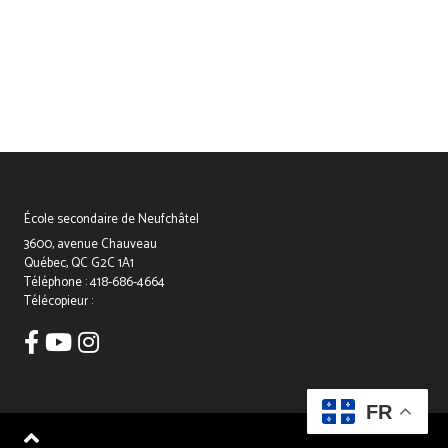
Office 365
Outlook Live
École secondaire de Neufchâtel
3600, avenue Chauveau
Québec, QC G2C 1A1
Téléphone :
418-686-4664
Télécopieur :
Facebook
Youtube
Instagram
FR