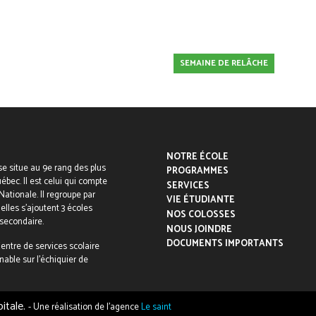
Calendrier Google
iCalendar
SEMAINE DE RELÂCHE
NOTRE ÉCOLE
se situe au 9e rang des plus
PROGRAMMES
ébec. Il est celui qui compte
SERVICES
Nationale. Il regroupe par
VIE ÉTUDIANTE
elles s’ajoutent 3 écoles
NOS COLOSSES
 secondaire.
NOUS JOINDRE
DOCUMENTS IMPORTANTS
entre de services scolaire
nable sur l’échiquier de
itale.
- Une réalisation de l’agence
Le saint