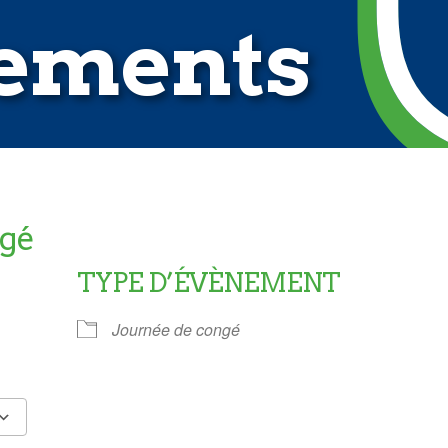
ements
ngé
TYPE D’ÉVÈNEMENT
Journée de congé